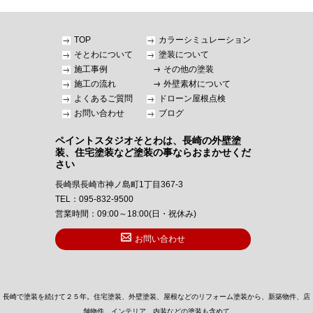
TOP
カラーシミュレーション
そとわについて
塗装について
施工事例
その他の塗装
施工の流れ
外壁素材について
よくあるご質問
ドローン屋根点検
お問い合わせ
ブログ
ペイントスタジオそとわは、長崎の外壁塗
装、住宅塗装など塗装の事ならおまかせくだ
さい
長崎県長崎市神ノ島町1丁目367-3
TEL：095-832-9500
営業時間：09:00～18:00(日・祝休み)
お問い合わせ
長崎で塗装を続けて２５年。住宅塗装、外壁塗装、屋根などのリフォーム塗装から、新築物件、店
舗物件、インテリア、内装などの塗装も含めて