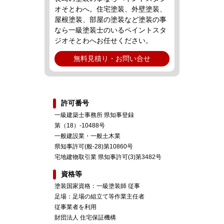
オそとわへ。住宅塗装、外壁塗装、
屋根塗装、部屋の塗装など塗装の事
なら一級塗装士のいるペイントスタ
ジオそとわへお任せください。
無料見積り・お問い合せ
許可番号
一級建築士事務所 県知事登録
第（18）-10488号
一般建設業・一般土木業
県知事許可(般-28)第10860号
宅地建物取引業 県知事許可(3)第3482号
資格等
塗装国家資格：一級塗装師 従事
足場：足場の組立て等作業主任者
従事業者を利用
財団法人 住宅保証機構